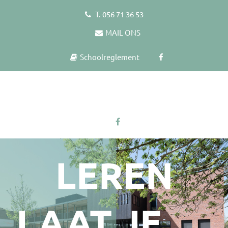
T. 056 71 36 53
MAIL ONS
Schoolreglement
LEREN
LAAT JE