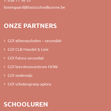
T. 056 71 36 53
boomgaard@basisschoolkuurne.be
ONZE PARTNERS
GO! athenascholen – secundair
GO! CLB Mandel & Leie
GO! futura secundair
GO! leersteuncentrum NOW
GO! onderwijs
GO! scholengroep xplora
SCHOOLUREN